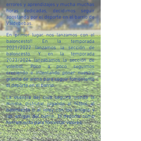
errores y aprendizajes y mucha muchas
horas dedicadas, decidimos seguir
apostando por el deporte en el barrio de
Valdebebas.
En primer lugar, nos lanzamos con el
baloncesto!! En la temporada
2021/2022 lanzamos la sección de
baloncesto. Y en la temporada
2023/2024 lanzábamos la sección de
voleibol. Poco a poco seguimos
creciendo e intentando poner nuestro
granito de arena para seguir fomentanto
el deporte en el barrio.
La esencia del club seguirá siendo la
misma, disfrutar jugando al fútbol, al
baloncesto o al voley con los amigos y
las amigas del barrio. El deporte como
herramienta para fomentar valores.