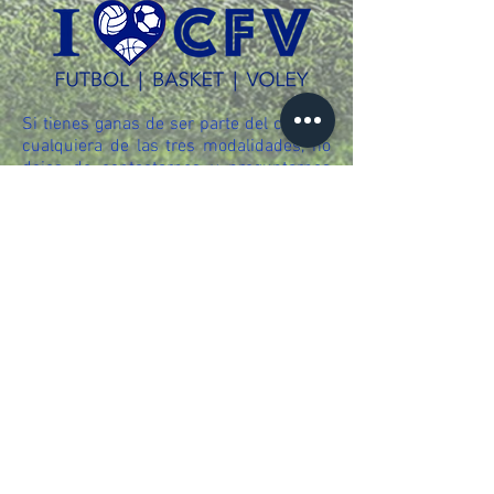
Si tienes ganas de ser parte del club en
cualquiera de las tres modalidades, no
dejes de contactarnos y preguntarnos
cualquier duda que puedas tener,
estaremos encantados de atenderte!!
CONTACTO
info@cfvaldebebas.com
615 489 150
© 2018 by C.F. VALDEBEBAS
Aviso Legal
Política de privacidad