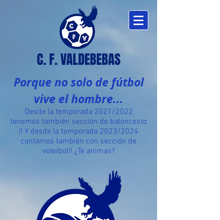
C. F. VALDEBEBAS
Porque no solo de fútbol
vive el hombre...
Desde la temporada 2021/2022
tenemos también sección de baloncesto​
!! Y desde la temporada 2023/2024
contamos también con sección de
voleibol!! ¿Te animas?