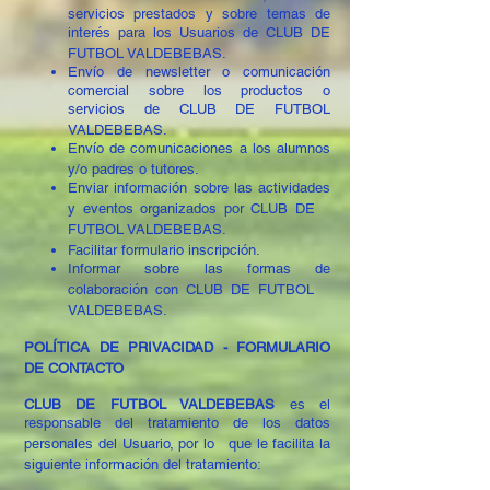
servicios prestados y sobre temas de
interés para los Usuarios de CLUB DE
FUTBOL VALDEBEBAS.
Envío de newsletter o comunicación
comercial sobre los productos o
servicios de CLUB DE FUTBOL
VALDEBEBAS.
Envío de comunicaciones a los alumnos
y/o padres o tutores.
Enviar información sobre las actividades
y eventos organizados por CLUB DE
FUTBOL VALDEBEBAS.
Facilitar formulario inscripción.
Informar sobre las formas de
colaboración con CLUB DE FUTBOL
VALDEBEBAS.
POLÍTICA DE PRIVACIDAD - FORMULARIO
DE CONTACTO
CLUB DE FUTBOL VALDEBEBAS
es el
responsable del tratamiento de los datos
personales del Usuario, por lo que le facilita la
siguiente información del tratamiento: