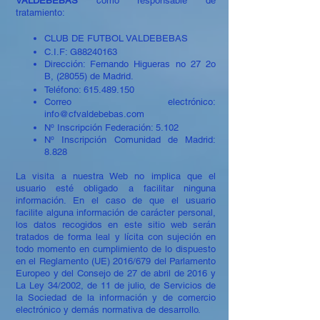
VALDEBEBAS
como responsable de
tratamiento:
CLUB DE FUTBOL VALDEBEBAS
C.I.F: G88240163
Dirección: Fernando Higueras no 27 2o
B, (28055) de Madrid.
Teléfono: 615.489.150
Correo electrónico:
info@cfvaldebebas.com
Nº Inscripción Federación: 5.102
Nº Inscripción Comunidad de Madrid:
8.828
La visita a nuestra Web no implica que el
usuario esté obligado a facilitar ninguna
información. En el caso de que el usuario
facilite alguna información de carácter personal,
los datos recogidos en este sitio web serán
tratados de forma leal y lícita con sujeción en
todo momento en cumplimiento de lo dispuesto
en el Reglamento (UE) 2016/679 del Parlamento
Europeo y del Consejo de 27 de abril de 2016 y
La Ley 34/2002, de 11 de julio, de Servicios de
la Sociedad de la información y de comercio
electrónico y demás normativa de desarrollo.