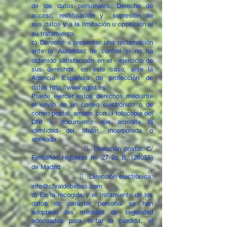
de los datos personales. Derecho de
acceso, rectificación y supresión de
sus datos y a la limitación u oposición al
su tratamiento.
c) Derecho a presentar una reclamación
ante la Autoridad de control si no ha
obtenido satisfacción en el ejercicio de
sus derechos, en este caso, ante la
Agencia Española de protección de
datos http://www.agpd.es
Puede ejercer estos derechos mediante
el envío de un correo electrónico o de
correo postal, ambos con la fotocopia del
DNI o documento que acredite la
identidad del titular, incorporada o
anexada:
 Dirección postal: C/
Fernando Higueras no 27 2o B, (28055)
de Madrid
 Dirección electrónica:
info@cfvaldebebas.com
d) En la recogida y el tratamiento de los
datos de carácter personal se han
adoptado las medidas de seguridad
adecuadas para evitar la pérdida, el