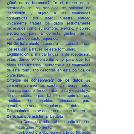
¿Qué datos tratamos?
En el marco de la
prestación de los servicios de solicitud de
inscripción y sujeto a las finalidades
consentidas por usted, nuestra entidad
únicamente tratara los datos estrictamente
necesarios como su nombre, teléfono, y correo
electrónico para la correcta gestión de la
solicitud o contacto requerido.
Fin del tratamiento
: atender a las consultas que
nos realicen a través de este formulario.
Legitimación
: al marcar la casilla de aceptación,
estás dando el consentimiento para que tus
datos sean tratados conforme a las finalidades
de este formulario descritas en esta política de
privacidad.
Criterios de conservación de los datos
: se
conservarán mientras exista un interés mutuo
para mantener el fin del tratamiento y cuando ya
no sea necesario para tal fin, se suprimirán con
medidas de seguridad adecuadas para
garantizar la seudonimización de los datos.
Destinatarios
: no se cederán a ningún tercero.
Derechos que asisten al Usuario
:
a) Derecho a retirar el consentimiento en
cualquier momento.
b) Derecho a oponerse y a la portabilidad