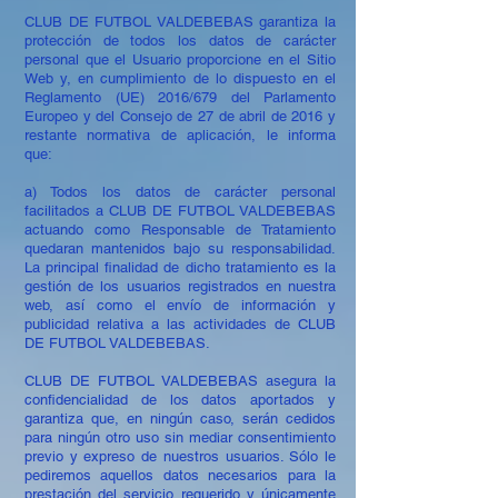
CLUB DE FUTBOL VALDEBEBAS garantiza la
protección de todos los datos de carácter
personal que el Usuario proporcione en el Sitio
Web y, en cumplimiento de lo dispuesto en el
Reglamento (UE) 2016/679 del Parlamento
Europeo y del Consejo de 27 de abril de 2016 y
restante normativa de aplicación, le informa
que:
a) Todos los datos de carácter personal
facilitados a CLUB DE FUTBOL VALDEBEBAS
actuando como Responsable de Tratamiento
quedaran mantenidos bajo su responsabilidad.
La principal finalidad de dicho tratamiento es la
gestión de los usuarios registrados en nuestra
web, así como el envío de información y
publicidad relativa a las actividades de CLUB
DE FUTBOL VALDEBEBAS.
CLUB DE FUTBOL VALDEBEBAS asegura la
confidencialidad de los datos aportados y
garantiza que, en ningún caso, serán cedidos
para ningún otro uso sin mediar consentimiento
previo y expreso de nuestros usuarios. Sólo le
pediremos aquellos datos necesarios para la
prestación del servicio requerido y únicamente