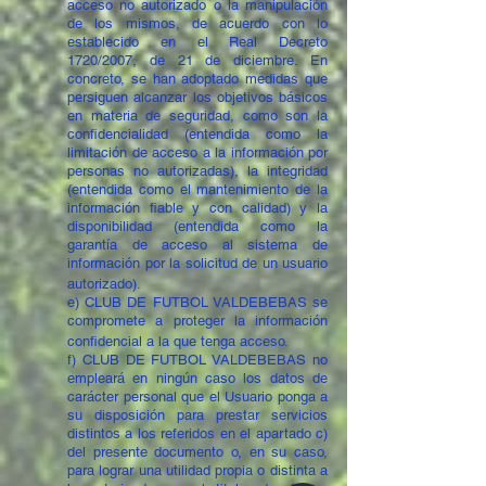
acceso no autorizado o la manipulación
de los mismos, de acuerdo con lo
establecido en el Real Decreto
1720/2007, de 21 de diciembre. En
concreto, se han adoptado medidas que
persiguen alcanzar los objetivos básicos
en materia de seguridad, como son la
confidencialidad (entendida como la
limitación de acceso a la información por
personas no autorizadas), la integridad
(entendida como el mantenimiento de la
información fiable y con calidad) y la
disponibilidad (entendida como la
garantía de acceso al sistema de
información por la solicitud de un usuario
autorizado).
e) CLUB DE FUTBOL VALDEBEBAS se
compromete a proteger la información
confidencial a la que tenga acceso.
f) CLUB DE FUTBOL VALDEBEBAS no
empleará en ningún caso los datos de
carácter personal que el Usuario ponga a
su disposición para prestar servicios
distintos a los referidos en el apartado c)
del presente documento o, en su caso,
para lograr una utilidad propia o distinta a