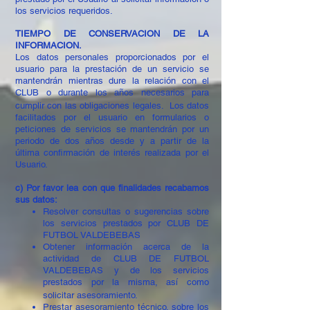
los servicios requeridos.
TIEMPO DE CONSERVACION DE LA
INFORMACION.
Los datos personales proporcionados por el
usuario para la prestación de un servicio se
mantendrán mientras dure la relación con el
CLUB o durante los años necesarios para
cumplir con las obligaciones legales. Los datos
facilitados por el usuario en formularios o
peticiones de servicios se mantendrán por un
periodo de dos años desde y a partir de la
última confirmación de interés realizada por el
Usuario.
c) Por favor lea con que finalidades recabamos
sus datos:
Resolver consultas o sugerencias sobre
los servicios prestados por CLUB DE
FUTBOL VALDEBEBAS
Obtener información acerca de la
actividad de CLUB DE FUTBOL
VALDEBEBAS y de los servicios
prestados por la misma, así como
solicitar asesoramiento.
Prestar asesoramiento técnico, sobre los