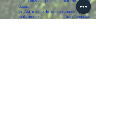
la autorizada por el titular de dichos
datos.
g) Así mismo le comunicamos que no
realizaremos transferencias
internacionales de datos.
h) Los datos facilitados por el Usuario no
se cederán a terceros, salvo que exista
una obligación legal.
i) El Usuario certifica que es mayor de
14 años y que por lo tanto posee la
capacidad legal necesaria para la
prestación del consentimiento en cuanto
al tratamiento de sus datos de carácter
personal y todo ello, de conformidad con
lo establecido en la presente Política de
Privacidad.
j) ¿Qué derechos poseo sobre los datos
personales que he facilitado a CLUB DE
FUTBOL VALDEBEBAS?
Le recordamos que, en todo momento,
puede ejercitar los siguientes derechos
sobre sus datos personales:
i)
Acceso
. Tiene derecho a
acceder a su información para
conocer qué datos personales en
concreto estamos tratando.