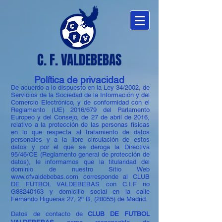
C. F. VALDEBEBAS
Política de privacidad
De acuerdo a lo dispuesto en la Ley 34/2002, de
Servicios de la Sociedad de la Información y del
Comercio Electrónico, y de conformidad con el
Reglamento (UE) 2016/679 del Parlamento
Europeo y del Consejo, de 27 de abril de 2016,
relativo a la protección de las personas físicas
en lo que respecta al tratamiento de datos
personales y a la libre circulación de estos
datos y por el que se deroga la Directiva
95/46/CE (Reglamento general de protección de
datos), le informamos que la titularidad del
dominio de nuestro Sitio Web
www.cfvaldebebas.com
corresponde al CLUB
DE FUTBOL VALDEBEBAS con C.I.F no
G88240163 y domicilio social en la calle
Fernando Higueras 27, 2º B, (28055) de Madrid.
Datos de contacto de
CLUB DE FUTBOL