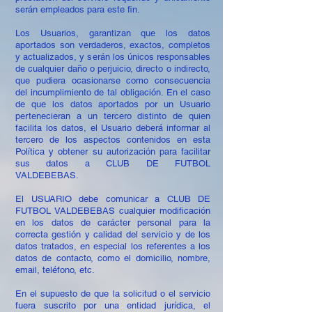
serán empleados para este fin.
Los Usuarios, garantizan que los datos
aportados son verdaderos, exactos, completos
y actualizados, y serán los únicos responsables
de cualquier daño o perjuicio, directo o indirecto,
que pudiera ocasionarse como consecuencia
del incumplimiento de tal
obligación. En el caso
de que los datos aportados por un Usuario
pertenecieran a un tercero distinto de quien
facilita los datos, el Usuario deberá informar al
tercero de los aspectos contenidos en esta
Política y obtener su autorización para facilitar
sus datos a CLUB DE FUTBOL
VALDEBEBAS.
El USUARIO debe comunicar a CLUB DE
FUTBOL VALDEBEBAS cualquier modificación
en los datos de carácter personal para la
correcta gestión y calidad del servicio y de los
datos tratados, en especial los referentes a los
datos de contacto, como el domicilio, nombre,
email, teléfono, etc.
En el supuesto de que la solicitud o el servicio
fuera suscrito por una entidad jurídica, el