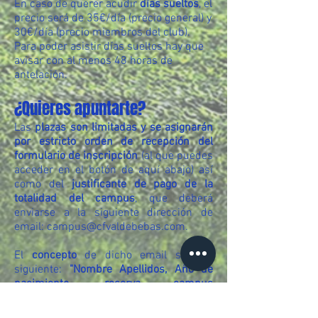
En caso de querer acudir
días sueltos
, el
precio será de 35€/día (precio general) y
30€/día (precio miembros del club).
Para poder asistir días sueltos hay que
avisar con al menos 48 horas de
antelación.
¿Quieres apuntarte?
Las
plazas son limitadas y se asignarán
por estricto orden de recepción del
formulario de inscripción
(al que puedes
acceder en el botón de aquí abajo) así
como del
justificante de pago de la
totalidad del campus
, que deberá
enviarse a la siguiente dirección de
email:
campus@cfvaldebebas.com
.
El
concepto
de dicho email será el
siguiente:
"Nombre Apellidos, Año de
nacimiento, reserva campus
futbol/baloncesto/voley Navidad CFV".