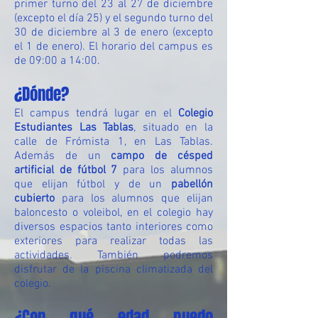
primer turno del 23 al 27 de diciembre
(excepto el día 25) y el segundo turno del
30 de diciembre al 3 de enero (excepto
el 1 de enero). El horario del campus es
de 09:00 a 14:00.
¿Dónde?
El campus tendrá lugar en el
Colegio
Estudiantes Las Tablas
, situado en la
calle de Frómista 1, en Las Tablas.
Además de un
campo de césped
artificial de fútbol 7
para los alumnos
que elijan fútbol y de un
pabellón
cubierto
para los alumnos que elijan
baloncesto o voleibol, en el colegio hay
diversos espacios tanto interiores como
exteriores para realizar todas las
actividades. También podremos
disfrutar de la piscina climatizada del
colegio.
¿Con qué edad puedo