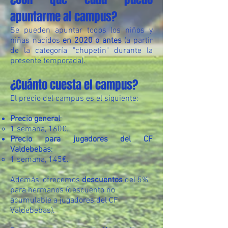
apuntarme al campus?
Se pueden apuntar todos los niños y
niñas nacidos
en 2020 o antes
(a partir
de la categoría "chupetin" durante la
presente temporada).
¿Cuánto cuesta el campus?
El precio del campus es el siguiente:
Precio general
:
1 semana, 160€.
Precio para jugadores del CF
Valdebebas
:
1 semana, 145€.
Además, ofrecemos
descuentos
del 5%
para hermanos (descuento no
acumulable a jugadores del CF
Valdebebas).